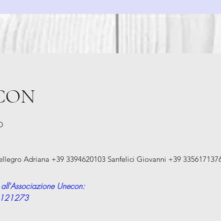
ECON
O
ellegro Adriana +39 3394620103 Sanfelici Giovanni +39 335617137
 all'Associazione Unecon:
0121273