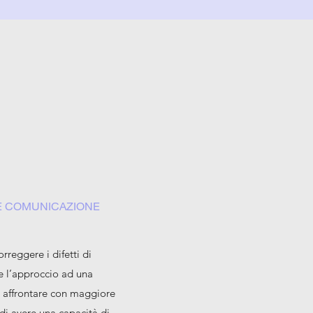
 E COMUNICAZIONE
orreggere i difetti di
e l’approccio ad una
i affrontare con maggiore
 di avere una capacità di