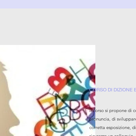
CORSO DI DIZIONE
Il corso si propone di c
pronuncia, di sviluppar
corretta esposizione, d
sicurezza un colloquio,