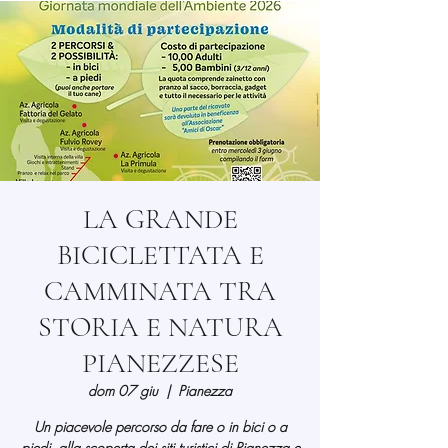
LA GRANDE
BICICLETTATA E
CAMMINATA TRA
STORIA E NATURA
PIANEZZESE
dom 07 giu
  |  
Pianezza
Un piacevole percorso da fare o in bici o a
piedi, alla scoperta dei siti turistici di Pianezza e