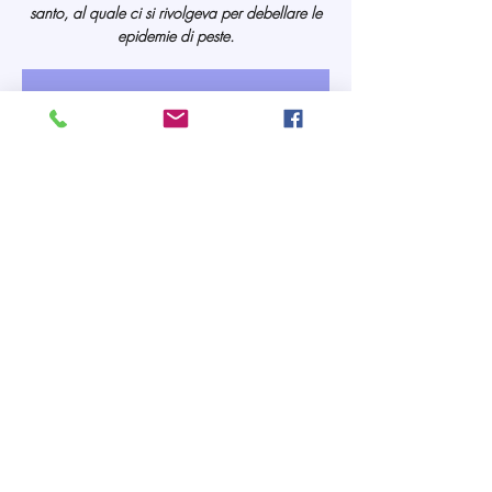
santo, al quale ci si rivolgeva per debellare le
epidemie di peste.
La registrazione è stata chiusa
Scopri gli altri eventi
Orario & Sede
28 mag 2023, 10:30 – 12:30
Pianezza, Via Maria Bricca, 10044 Pianezza
TO, Italia
Condividi questo evento