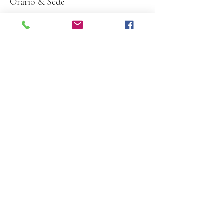
Orario & Sede
21 gen 2024, 10:00 – 11:00
Pianezza, Piazza Leumann, 1, 10044
Pianezza TO, Italia
Partecipanti
Vedi tutto
Condividi questo evento
©2020 di UNECON. Creato con Wix.com