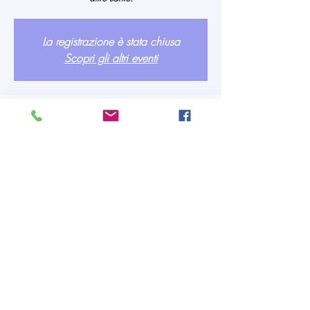
La registrazione è stata chiusa
Scopri gli altri eventi
Orario & Sede
05 mar 2022, 15:00 – 16:00
Pianezza, Via Maria Bricca, 10044 Pianezza
TO, Italia
Partecipanti
Vedi tutto