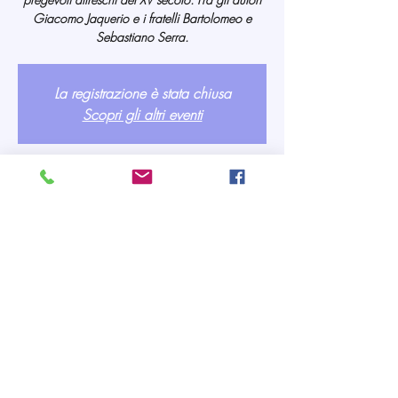
Giacomo Jaquerio e i fratelli Bartolomeo e
Sebastiano Serra.
La registrazione è stata chiusa
Scopri gli altri eventi
Orario & Sede
15 lug 2021, 15:30
Pianezza, Via Madonna della Stella, 10044
Pianezza TO, Italia
Partecipanti
Vedi tutto