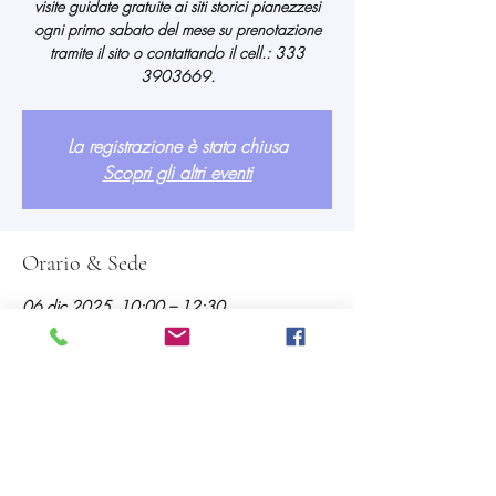
visite guidate gratuite ai siti storici pianezzesi
ogni primo sabato del mese su prenotazione
tramite il sito o contattando il cell.: 333
3903669.
La registrazione è stata chiusa
Scopri gli altri eventi
Orario & Sede
06 dic 2025, 10:00 – 12:30
Pianezza, Piazza Leumann, 1, 10044
Pianezza TO, Italia
Partecipanti
Vedi tutto